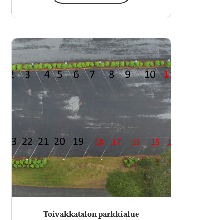
Tällä
tuotteella
on
useampi
muunnelma.
Voit
tehdä
valinnat
tuotteen
sivulla.
Toivakkatalon parkkialue