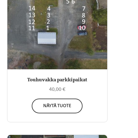
muunnelma.
Voit
tehdä
valinnat
tuotteen
sivulla.
Touhuvakka parkkipaikat
40,00
€
NÄYTÄ TUOTE