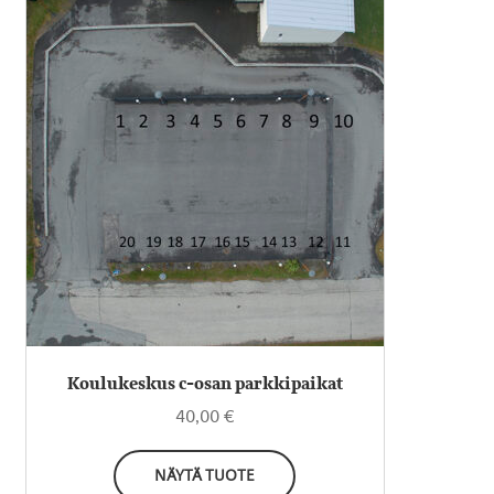
Tällä
tuotteella
on
useampi
muunnelma.
Voit
tehdä
valinnat
tuotteen
sivulla.
Koulukeskus c-osan parkkipaikat
40,00
€
NÄYTÄ TUOTE