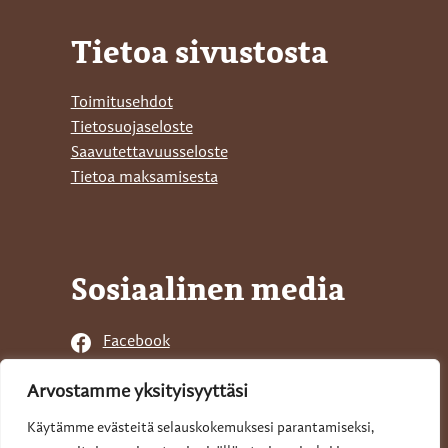
Tietoa sivustosta
Toimitusehdot
Tietosuojaseloste
Saavutettavuusseloste
Tietoa maksamisesta
Sosiaalinen media
Facebook
Instagram
Arvostamme yksityisyyttäsi
Linkedin
Twitter
Käytämme evästeitä selauskokemuksesi parantamiseksi,