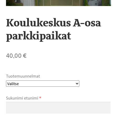
VÄLIPALAPASSIT
Koulukeskus A-osa
MOBIILIMAKSUN RAHALATAUS
parkkipaikat
TOIVAKKA TUOTTEET
LASTEN VAPAA-AIKATOIMINTA
40,00
€
VENEPAIKAT
Tuotemuunnelmat
LOUNASPASSI (MUU KUIN HENKILÖKUNTA)
HENKILÖKUNNAN LOUNASPASSI
Sukunimi etunimi
*
LÄMPÖTOLPPAPAIKAT