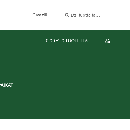
HAKU
Etsi:
Oma tili
0,00
€
0 TUOTETTA
AIKAT