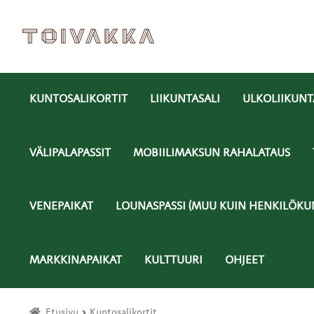
Siirry
Siirry
navigointiin
sisältöön
KUNTOSALIKORTIT
LIIKUNTASALI
ULKOLIIKUNT
VÄLIPALAPASSIT
MOBIILIMAKSUN RAHALATAUS
VENEPAIKAT
LOUNASPASSI (MUU KUIN HENKILÖKU
MARKKINAPAIKAT
KULTTUURI
OHJEET
Etusivu
Kuntosalikortit